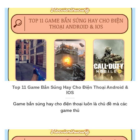
Top 11 Game Bắn Súng Hay Cho Điện Thoại Android &
IOS
Game bắn súng hay cho điện thoại luôn là chủ đề mà các
game thủ