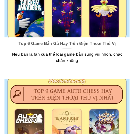
Top 6 Game Bắn Gà Hay Trên Điện Thoại Thú Vị
Nếu bạn là fan của thể loại game bắn súng vui nhộn, chắc
chắn không