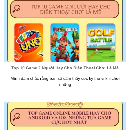
Top 10 Game 2 Người Hay Cho Điện Thoại Chơi Là Mê
Mình dám chắc rằng bạn sẽ cảm thấy cực kỳ thú vị khi chơi
những