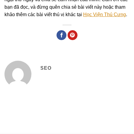
bạn đã đọc, và đừng quên chia sẻ bài viết này hoặc tham
khảo thêm các bài viết thú vị khác tại
Học Viện Thú Cưng
.
SEO