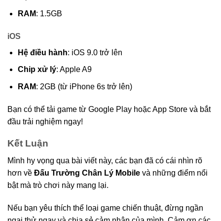
RAM
: 1.5GB
iOS
Hệ điều hành
: iOS 9.0 trở lên
Chip xử lý
: Apple A9
RAM
: 2GB (từ iPhone 6s trở lên)
Bạn có thể tải game từ Google Play hoặc App Store và bắt
đầu trải nghiệm ngay!
Kết Luận
Mình hy vọng qua bài viết này, các bạn đã có cái nhìn rõ
hơn về
Đấu Trường Chân Lý Mobile
và những điểm nổi
bật mà trò chơi này mang lại.
Nếu bạn yêu thích thể loại game chiến thuật, đừng ngần
ngại thử ngay và chia sẻ cảm nhận của mình. Cảm ơn các