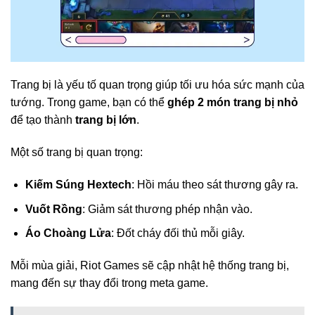
Trang bị là yếu tố quan trọng giúp tối ưu hóa sức mạnh của
tướng. Trong game, bạn có thể
ghép 2 món trang bị nhỏ
để tạo thành
trang bị lớn
.
Một số trang bị quan trọng:
Kiếm Súng Hextech
: Hồi máu theo sát thương gây ra.
Vuốt Rồng
: Giảm sát thương phép nhận vào.
Áo Choàng Lửa
: Đốt cháy đối thủ mỗi giây.
Mỗi mùa giải, Riot Games sẽ cập nhật hệ thống trang bị,
mang đến sự thay đổi trong meta game.