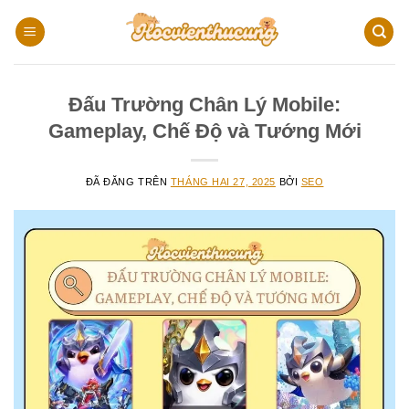
Chuyển
đến
nội
dung
Đấu Trường Chân Lý Mobile:
Gameplay, Chế Độ và Tướng Mới
ĐÃ ĐĂNG TRÊN
THÁNG HAI 27, 2025
BỞI
SEO