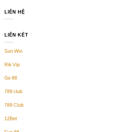
LIÊN HỆ
LIÊN KẾT
Sun Win
Rik Vip
Go 88
789 club
789 Club
12Bet