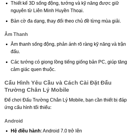
Thiết kế 3D sống động, tướng và kỹ năng được giữ
nguyên từ Liên Minh Huyền Thoại.
Bàn cờ đa dạng, thay đổi theo chủ đề từng mùa giải.
Âm Thanh
Âm thanh sống động, phản ánh rõ ràng kỹ năng và trận
đấu.
Các tướng có giọng lồng tiếng giống bản PC, giúp tăng
cảm giác quen thuộc.
Cấu Hình Yêu Cầu và Cách Cài Đặt Đấu
Trường Chân Lý Mobile
Để chơi Đấu Trường Chân Lý Mobile, bạn cần thiết bị đáp
ứng cấu hình tối thiểu:
Android
Hệ điều hành
: Android 7.0 trở lên