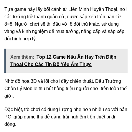
Tựa game này lấy bối cảnh từ Liên Minh Huyền Thoại, nơi
các tướng trở thành quân cờ, được sắp xếp trên bàn cờ
8×8. Người chơi sẽ thi đấu với 8 đối thủ khác, sử dụng
vàng và kinh nghiệm để mua tướng, nâng cấp và sắp xếp
đội hình hợp lý.
Xem thêm:
Top 12 Game Nấu Ăn Hay Trên Điện
Thoại Cho Các Tín Đồ Yêu Ẩm Thực
Nhờ đồ họa 3D và lối chơi đầy chiến thuật, Đấu Trường
Chân Lý Mobile thu hút hàng triệu người chơi trên toàn thế
giới.
Đặc biệt, trò chơi có dung lượng nhẹ hơn nhiều so với bản
PC, giúp game thủ dễ dàng trải nghiệm trên thiết bị di
động.