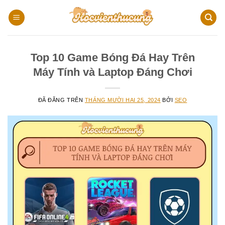
Chuyển
đến
nội
dung
Top 10 Game Bóng Đá Hay Trên
Máy Tính và Laptop Đáng Chơi
ĐÃ ĐĂNG TRÊN
THÁNG MƯỜI HAI 25, 2024
BỞI
SEO