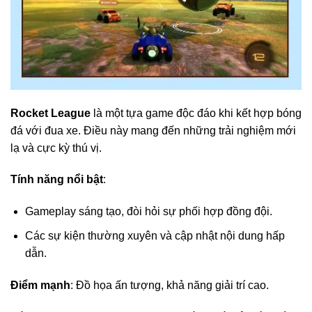
Rocket League
là một tựa game độc đáo khi kết hợp bóng
đá với đua xe. Điều này mang đến những trải nghiệm mới
lạ và cực kỳ thú vị.
Tính năng nổi bật
:
Gameplay sáng tạo, đòi hỏi sự phối hợp đồng đội.
Các sự kiện thường xuyên và cập nhật nội dung hấp
dẫn.
Điểm mạnh
: Đồ họa ấn tượng, khả năng giải trí cao.