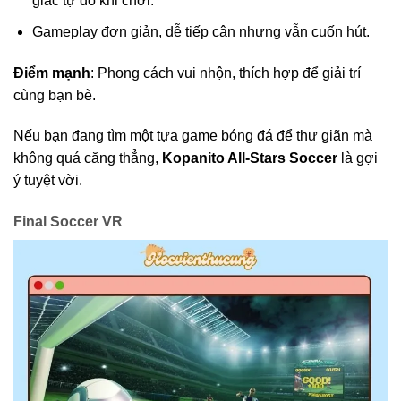
giác tự do khi chơi.
Gameplay đơn giản, dễ tiếp cận nhưng vẫn cuốn hút.
Điểm mạnh
: Phong cách vui nhộn, thích hợp để giải trí
cùng bạn bè.
Nếu bạn đang tìm một tựa game bóng đá để thư giãn mà
không quá căng thẳng,
Kopanito All-Stars Soccer
là gợi
ý tuyệt vời.
Final Soccer VR