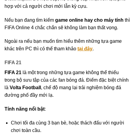
hợp với cả người chơi mới lẫn kỳ cựu.
Nếu bạn đang tìm kiếm
game online hay cho máy tính
thì
FIFA Online 4 chắc chắn sẽ không làm bạn thất vọng.
Ngoài ra nếu bạn muốn tìm hiểu thêm những tựa game
khác trên PC thì có thể tham khảo
tại đây
.
FIFA 21
FIFA 21
là một trong những tựa game không thể thiếu
trong bộ sưu tập của các fan bóng đá. Điểm đặc biệt chính
là
Volta Football
, chế độ mang lại trải nghiệm bóng đá
đường phố đầy mới lạ.
Tính năng nổi bật
:
Chơi tối đa cùng 3 bạn bè, hoặc thách đấu với người
chơi toàn cầu.