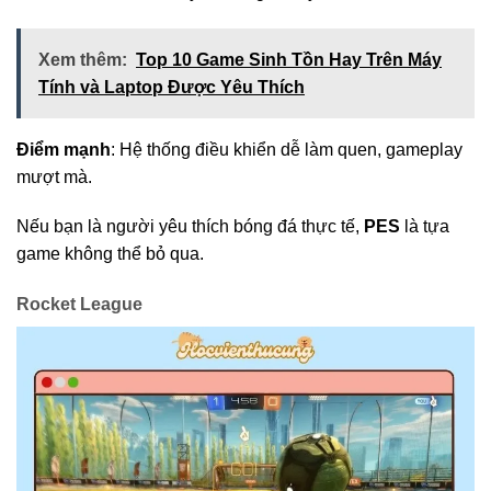
Xem thêm:
Top 10 Game Sinh Tồn Hay Trên Máy
Tính và Laptop Được Yêu Thích
Điểm mạnh
: Hệ thống điều khiển dễ làm quen, gameplay
mượt mà.
Nếu bạn là người yêu thích bóng đá thực tế,
PES
là tựa
game không thể bỏ qua.
Rocket League