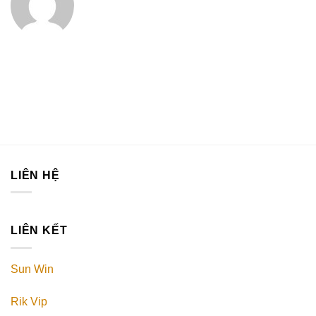
LIÊN HỆ
LIÊN KẾT
Sun Win
Rik Vip