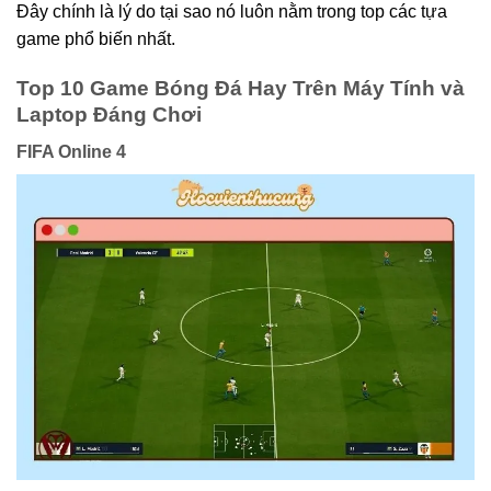
Đây chính là lý do tại sao nó luôn nằm trong top các tựa
game phổ biến nhất.
Top 10 Game Bóng Đá Hay Trên Máy Tính và
Laptop Đáng Chơi
FIFA Online 4