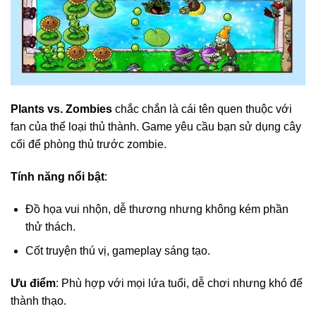
Plants vs. Zombies
chắc chắn là cái tên quen thuộc với
fan của thể loại thủ thành. Game yêu cầu bạn sử dụng cây
cối để phòng thủ trước zombie.
Tính năng nổi bật
:
Đồ họa vui nhộn, dễ thương nhưng không kém phần
thử thách.
Cốt truyện thú vị, gameplay sáng tạo.
Ưu điểm
: Phù hợp với mọi lứa tuổi, dễ chơi nhưng khó để
thành thạo.