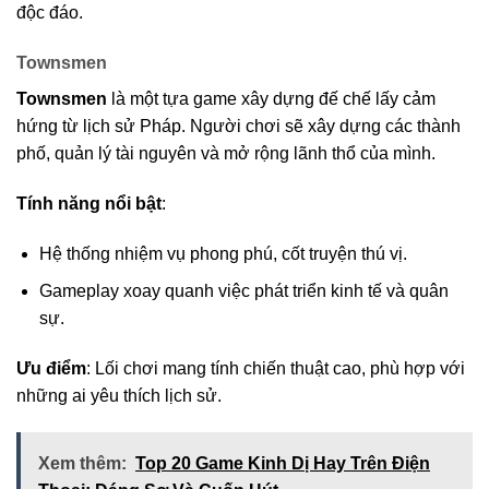
độc đáo.
Townsmen
Townsmen
là một tựa game xây dựng đế chế lấy cảm
hứng từ lịch sử Pháp. Người chơi sẽ xây dựng các thành
phố, quản lý tài nguyên và mở rộng lãnh thổ của mình.
Tính năng nổi bật
:
Hệ thống nhiệm vụ phong phú, cốt truyện thú vị.
Gameplay xoay quanh việc phát triển kinh tế và quân
sự.
Ưu điểm
: Lối chơi mang tính chiến thuật cao, phù hợp với
những ai yêu thích lịch sử.
Xem thêm:
Top 20 Game Kinh Dị Hay Trên Điện