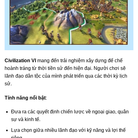
Civilization VI
mang đến trải nghiệm xây dựng đế chế
hoành tráng từ thời tiền sử đến hiện đại. Người chơi sẽ
lãnh đạo dân tộc của mình phát triển qua các thời kỳ lịch
sử.
Tính năng nổi bật
:
Đưa ra các quyết định chiến lược về ngoại giao, quân
sự và kinh tế.
Lựa chọn giữa nhiều lãnh đạo với kỹ năng và lợi thế
riêng.