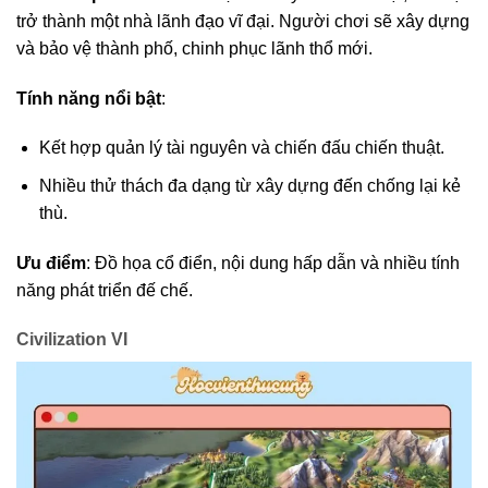
trở thành một nhà lãnh đạo vĩ đại. Người chơi sẽ xây dựng
và bảo vệ thành phố, chinh phục lãnh thổ mới.
Tính năng nổi bật
:
Kết hợp quản lý tài nguyên và chiến đấu chiến thuật.
Nhiều thử thách đa dạng từ xây dựng đến chống lại kẻ
thù.
Ưu điểm
: Đồ họa cổ điển, nội dung hấp dẫn và nhiều tính
năng phát triển đế chế.
Civilization VI