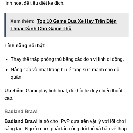
linh hoạt để tiêu diệt kẻ địch.
Xem thêm:
Top 10 Game Đua Xe Hay Trên Điện
Thoại Dành Cho Game Thủ
Tính năng nổi bật
:
Thay thế tháp phòng thủ bằng các đơn vị lính di động.
Nâng cấp và nhặt trang bị để tăng sức mạnh cho đội
quân.
Ưu điểm
: Gameplay linh hoạt, đòi hỏi tư duy chiến thuật
cao.
Badland Brawl
Badland Brawl
là trò chơi PvP dựa trên vật lý với lối chơi
sáng tạo. Người chơi phải tấn công đối thủ và bảo vệ tháp