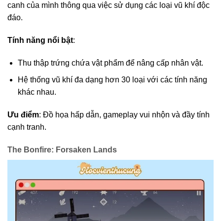
canh của mình thông qua việc sử dụng các loại vũ khí độc
đáo.
Tính năng nổi bật
:
Thu thập trứng chứa vật phẩm để nâng cấp nhân vật.
Hệ thống vũ khí đa dạng hơn 30 loại với các tính năng
khác nhau.
Ưu điểm
: Đồ họa hấp dẫn, gameplay vui nhộn và đầy tính
cạnh tranh.
The Bonfire: Forsaken Lands