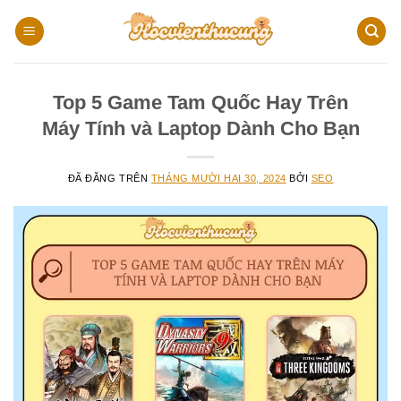
Chuyển
đến
nội
dung
Top 5 Game Tam Quốc Hay Trên
Máy Tính và Laptop Dành Cho Bạn
ĐÃ ĐĂNG TRÊN
THÁNG MƯỜI HAI 30, 2024
BỞI
SEO