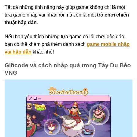
Tất cả những tính năng này giúp game không chỉ là một
tựa game nhập vai nhàn rỗi mà còn là một
trò chơi chiến
thuật hấp dẫn
.
Nếu bạn yêu thích những tựa game có lối chơi độc đáo,
bạn có thể khám phá thêm danh sách
game mobile nhập
vai hấp dẫn
khác nhé!
Giftcode và cách nhập quà trong Tây Du Béo
VNG