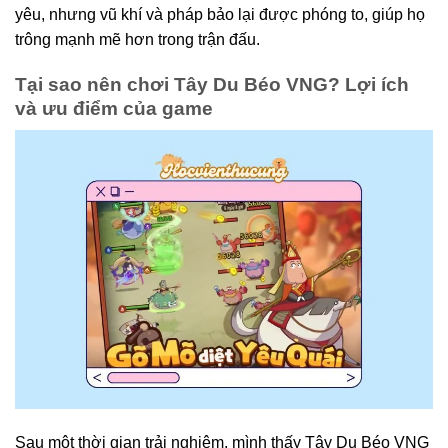
yêu, nhưng vũ khí và pháp bảo lại được phóng to, giúp họ
trông mạnh mẽ hơn trong trận đấu.
Tại sao nên chơi Tây Du Béo VNG? Lợi ích
và ưu điểm của game
Sau một thời gian trải nghiệm, mình thấy Tây Du Béo VNG