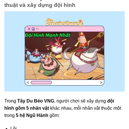
thuật và xây dựng đội hình
Trong
Tây Du Béo VNG
, người chơi sẽ xây dựng
đội
hình gồm 5 nhân vật
khác nhau, mỗi nhân vật thuộc một
trong
5 hệ Ngũ Hành
gồm:
Lôi