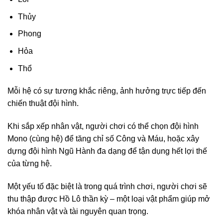
Thủy
Phong
Hỏa
Thổ
Mỗi hệ có sự tương khắc riêng, ảnh hưởng trực tiếp đến
chiến thuật đội hình.
Khi sắp xếp nhân vật, người chơi có thể chọn đội hình
Mono (cùng hệ) để tăng chỉ số Công và Máu, hoặc xây
dựng đội hình Ngũ Hành đa dạng để tận dụng hết lợi thế
của từng hệ.
Một yếu tố đặc biệt là trong quá trình chơi, người chơi sẽ
thu thập được Hồ Lô thần kỳ – một loại vật phẩm giúp mở
khóa nhân vật và tài nguyên quan trọng.