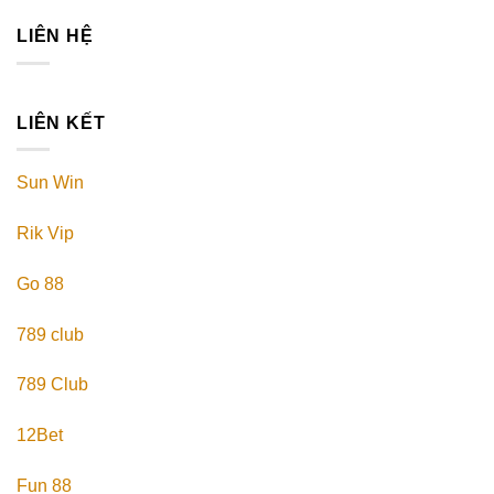
LIÊN HỆ
LIÊN KẾT
Sun Win
Rik Vip
Go 88
789 club
789 Club
12Bet
Fun 88