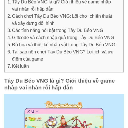
Tây Du Béo VNG là gì? Giới thiệu về game nhập
vai nhàn rỗi hấp dẫn
Cách chơi Tây Du Béo VNG: Lối chơi chiến thuật
và xây dựng đội hình
Các tính năng nổi bật trong Tây Du Béo VNG
Giftcode và cách nhập quà trong Tây Du Béo VNG
Đồ họa và thiết kế nhân vật trong Tây Du Béo VNG
Tại sao nên chơi Tây Du Béo VNG? Lợi ích và ưu
điểm của game
Kết luận
Tây Du Béo VNG là gì? Giới thiệu về game
nhập vai nhàn rỗi hấp dẫn