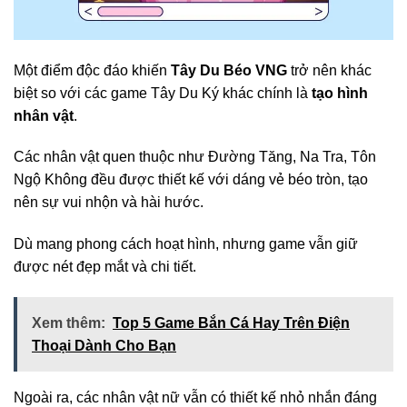
Một điểm độc đáo khiến
Tây Du Béo VNG
trở nên khác
biệt so với các game Tây Du Ký khác chính là
tạo hình
nhân vật
.
Các nhân vật quen thuộc như Đường Tăng, Na Tra, Tôn
Ngộ Không đều được thiết kế với dáng vẻ béo tròn, tạo
nên sự vui nhộn và hài hước.
Dù mang phong cách hoạt hình, nhưng game vẫn giữ
được nét đẹp mắt và chi tiết.
Xem thêm:
Top 5 Game Bắn Cá Hay Trên Điện
Thoại Dành Cho Bạn
Ngoài ra, các nhân vật nữ vẫn có thiết kế nhỏ nhắn đáng